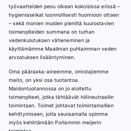
työvaatteiden pesu oikean kokoisissa erissä –
hygieniaseikat luonnollisesti huomioon ottaen
– sekä monien muiden pieniltä kuulostavien
toimenpiteiden summana on turhan
vedenkulutuksen väheneminen ja
käyttämämme Maailman puhtaimman veden
arvostuksen lisääntyminen.
Oma pääraaka-aineemme, omistajiemme
maito, on yksi osa tuotantoa.
Maidontuotannossa on jo aloitettu
toimenpiteet, jotka tähtäävät hiilineutraaliin
toimintaan. Toimet johtavat toimintamallien
kehittymiseen, joita seuraamalla opimme
myös kehittämään Porlammin meijerin
toimintaa.