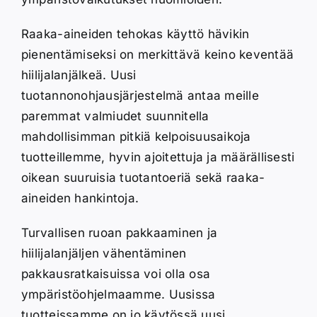
Raaka-aineiden tehokas käyttö hävikin
pienentämiseksi on merkittävä keino keventää
hiilijalanjälkeä. Uusi
tuotannonohjausjärjestelmä antaa meille
paremmat valmiudet suunnitella
mahdollisimman pitkiä kelpoisuusaikoja
tuotteillemme, hyvin ajoitettuja ja määrällisesti
oikean suuruisia tuotantoeriä sekä raaka-
aineiden hankintoja.
Turvallisen ruoan pakkaaminen ja
hiilijalanjäljen vähentäminen
pakkausratkaisuissa voi olla osa
ympäristöohjelmaamme. Uusissa
tuotteissamme on jo käytössä uusi