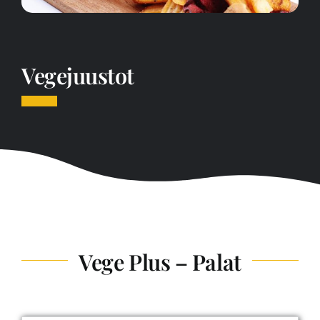
Vegejuustot
Vege Plus – Palat