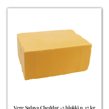
Vege Sulava Cheddar -5 blokki n. 17 kg