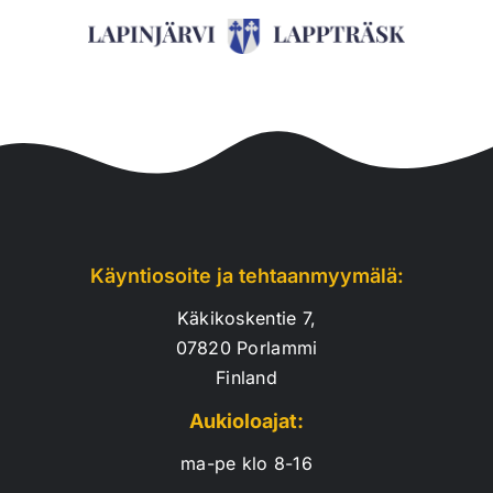
Käyntiosoite ja tehtaanmyymälä:
Käkikoskentie 7,
07820 Porlammi
Finland
Aukioloajat:
ma-pe klo 8-16